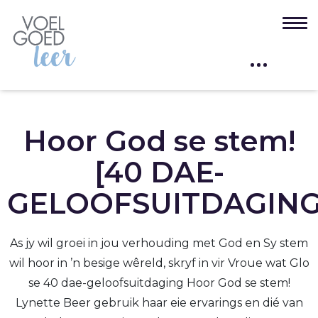
Hoor God se stem!
[40 DAE-
GELOOFSUITDAGING
As jy wil groei in jou verhouding met God en Sy stem
wil hoor in ’n besige wêreld, skryf in vir Vroue wat Glo
se 40 dae-geloofsuitdaging Hoor God se stem!
Lynette Beer gebruik haar eie ervarings en dié van