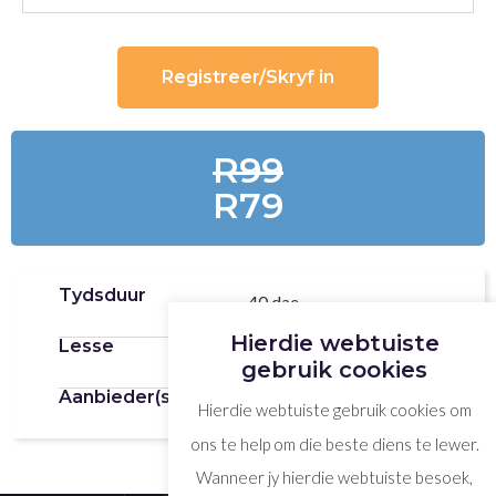
Registreer/Skryf in
R99
R79
Tydsduur
40 dae
Hierdie webtuiste
Lesse
40
gebruik cookies
Aanbieder(s)
Lynette Beer
Hierdie webtuiste gebruik cookies om
ons te help om die beste diens te lewer.
Wanneer jy hierdie webtuiste besoek,