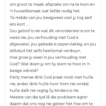
om groot te maak, afsprake om na te kom en
’n huweliksmaat wat liefde nodig het.
Te midde van jou besigwees voel jy tog asof
iets kort …
Jou geloof is nie wat dit veronderstel is om te
wees nie, jou verhouding met God is
afgewater, jou gebede is oppervlakkig, en jou
stiltetyd het selfs heeltemal verdwyn.
Hoe groei jy weer in jou verhouding met
God? Wat doen jy om Sy stem te hoor in ’n
besige wêreld?
Party mense dink God praat nooit met hulle
nie, ander dink hulle hoor Hom nie omdat
hulle dalk nie regtig Sy kinders is nie.
Meeste van die tyd lê die probleem egter
daarin dat ons nog nie geleer het hoe om te