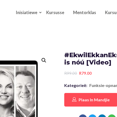
Inisiatiewe
Kursusse
Mentorklas
Kursu
#EkwilEkkanEks
is nóú [Video]
R
99.00
R
79.00
Kategorieë:
Funksie-opna
Plaas In Mandjie