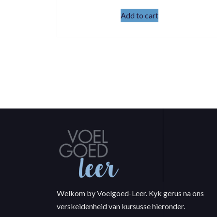
Add to cart
Welkom by Voelgoed-Leer. Kyk gerus na ons
verskeidenheid van kursusse hieronder.