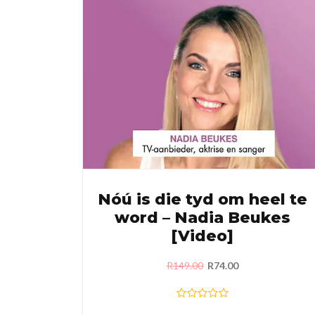
Nóú is die tyd om heel te
word – Nadia Beukes
[Video]
R
149.00
R
74.00