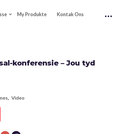
sse
My Produkte
Kontak Ons
al-konferensie – Jou tyd
mes
,
Video