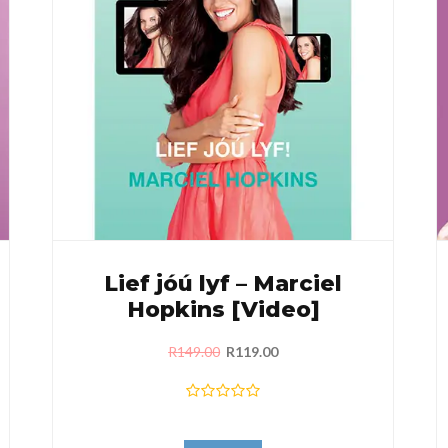
Lief jóú lyf – Marciel
Hopkins [Video]
R
149.00
R
119.00