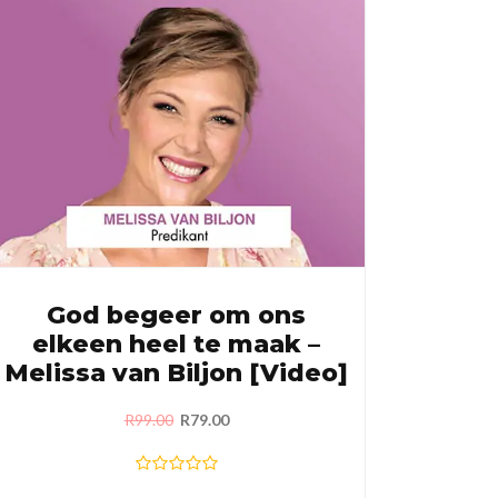
God begeer om ons
elkeen heel te maak –
Melissa van Biljon [Video]
R
99.00
R
79.00