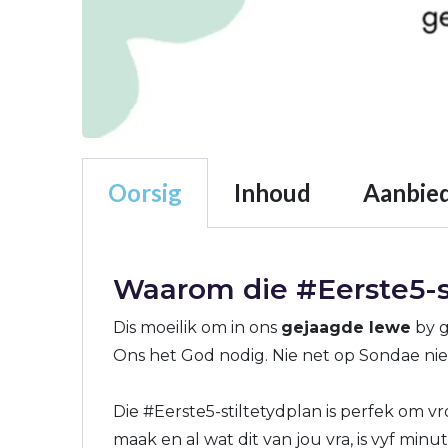
Oorsig
Inhoud
Aanbied
Waarom die #Eerste5-s
Dis moeilik om in ons
gejaagde lewe
by g
Ons het God nodig. Nie net op Sondae ni
Die #Eerste5-stiltetydplan is perfek om 
maak en al wat dit van jou vra, is vyf minut