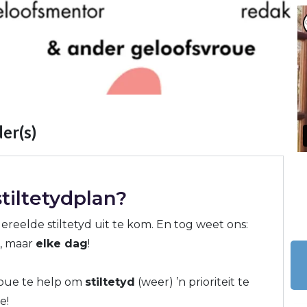
er(s)
tiltetydplan?
ereelde stiltetyd uit te kom. En tog weet ons:
e, maar
elke dag
!
vroue te help om
stiltetyd
(weer) ’n prioriteit te
e!