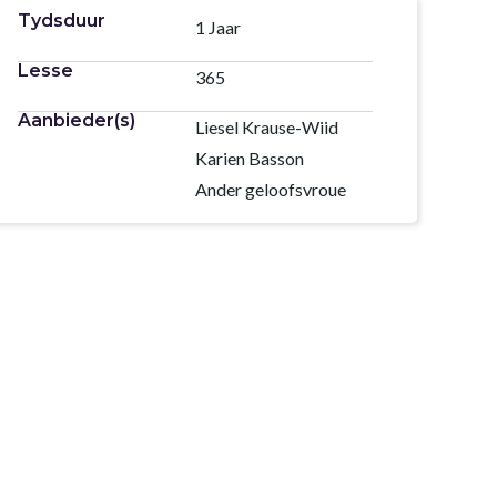
Tydsduur
1 Jaar
Lesse
365
Aanbieder(s)
Liesel Krause-Wiid
Karien Basson
Ander geloofsvroue