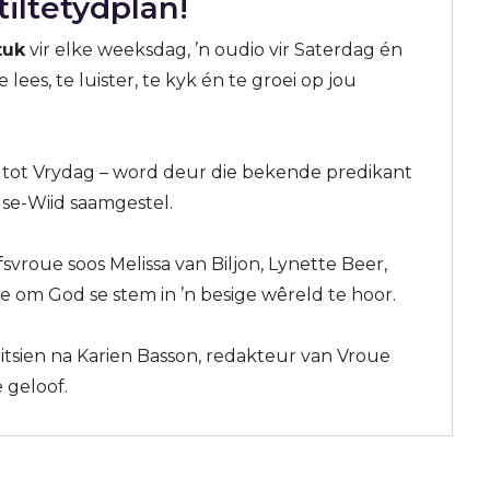
iltetydplan!
tuk
vir elke weeksdag, ’n oudio vir Saterdag én
 lees, te luister, te kyk én te groei op jou
tot Vrydag – word deur die bekende predikant
se-Wiid saamgestel.
vroue soos Melissa van Biljon, Lynette Beer,
 om God se stem in ’n besige wêreld te hoor.
itsien na Karien Basson, redakteur van Vroue
 geloof.