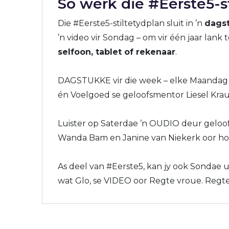
Só werk die #Eerste5-st
Die #Eerste5-stiltetydplan sluit in ’n
dags
’n video vir Sondag – om vir één jaar lank te
selfoon, tablet of rekenaar
.
DAGSTUKKE vir die week – elke Maandag 
én Voelgoed se geloofsmentor Liesel Krau
Luister op Saterdae ’n OUDIO deur geloofs
Wanda Bam en Janine van Niekerk oor hoe
As deel van #Eerste5, kan jy ook Sondae u
wat Glo, se VIDEO oor Regte vroue. Regte