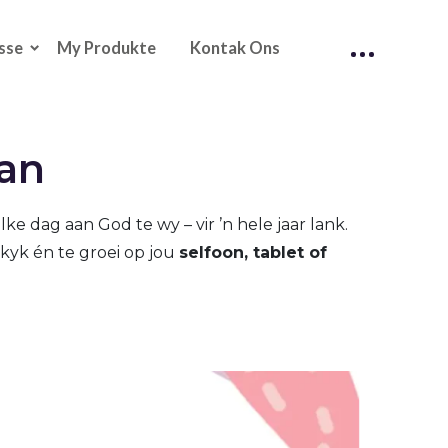
sse
My Produkte
Kontak Ons
lan
ke dag aan God te wy – vir ’n hele jaar lank.
 kyk én te groei op jou
selfoon, tablet of