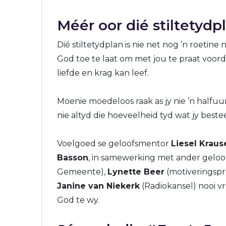
Méér oor dié stiltetydp
Dié stiltetydplan is nie net nog ’n roetine ni
God toe te laat om met jou te praat voorda
liefde en krag kan leef.
Moenie moedeloos raak as jy nie ’n halfuur of
nie altyd die hoeveelheid tyd wat jy beste
Voelgoed se geloofsmentor
Liesel Kraus
Basson
, in samewerking met ander geloo
Gemeente),
Lynette Beer
(motiveringspr
Janine van Niekerk
(Radiokansel) nooi v
God te wy.