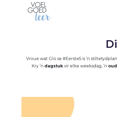
Di
Vroue wat Glo se #Eerste5 is ’n stiltetydpla
Kry ’n
dagstuk
vir elke weeksdag, ’n
oud