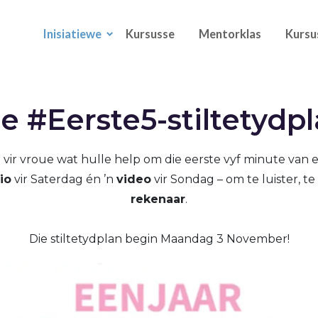
Inisiatiewe
Kursusse
Mentorklas
Kursu
e #Eerste5-stiltetydp
n vir vroue wat hulle help om die eerste vyf minute van el
io
vir Saterdag én ’n
video
vir Sondag – om te luister, te
rekenaar
.
Die stiltetydplan begin Maandag 3 November!