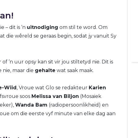
lan!
e – dit is ’n
uitnodiging
om stil te word. Om
t die wêreld se geraas begin, sodat jy vanuit Sy
 ’n uur opsy kan sit vir jou stiltetyd nie. Dit is
e nie, maar die
gehalte
wat saak maak.
e-Wiid
, Vroue wat Glo se redakteur
Karien
fsvroue soos
Melissa van Biljon
(Mosaiek
eker),
Wanda Bam
(radiopersoonlikheid) en
roue om die eerste vyf minute van elke dag aan