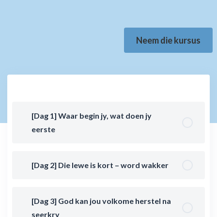
Neem die kursus
[Dag 1] Waar begin jy, wat doen jy
eerste
[Dag 2] Die lewe is kort – word wakker
[Dag 3] God kan jou volkome herstel na
seerkry