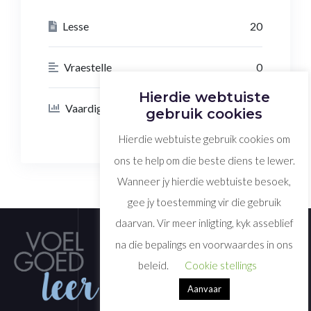
Lesse
20
Vraestelle
0
Hierdie webtuiste
Vaardigheid Vlak
Advanced Vlak
gebruik cookies
Hierdie webtuiste gebruik cookies om
ons te help om die beste diens te lewer.
Wanneer jy hierdie webtuiste besoek,
gee jy toestemming vir die gebruik
daarvan. Vir meer inligting, kyk asseblief
na die bepalings en voorwaardes in ons
beleid.
Cookie stellings
Aanvaar