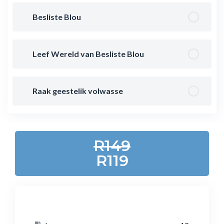
Besliste Blou
Leef Wereld van Besliste Blou
Raak geestelik volwasse
R149
R119