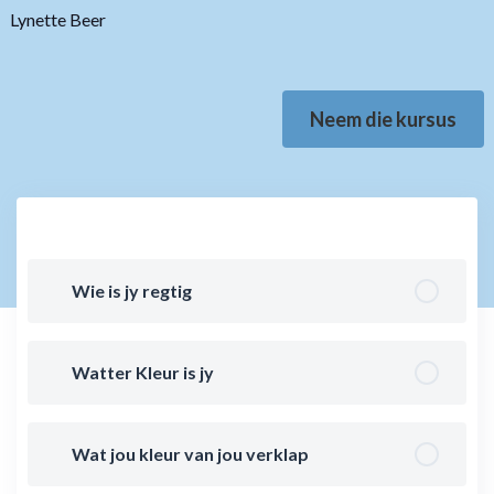
Lynette Beer
Neem die kursus
Wie is jy regtig
Watter Kleur is jy
Wat jou kleur van jou verklap