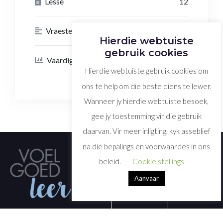
Lesse
12
Vraestelle
0
Hierdie webtuiste
gebruik cookies
Vaardigheid Vlak
Advanced Vlak
Hierdie webtuiste gebruik cookies om
ons te help om die beste diens te lewer.
Wanneer jy hierdie webtuiste besoek,
gee jy toestemming vir die gebruik
daarvan. Vir meer inligting, kyk asseblief
na die bepalings en voorwaardes in ons
beleid.
Cookie stellings
Aanvaar
Welkom by Voelgoed-Leer. Kyk gerus na ons verskeidenheid van