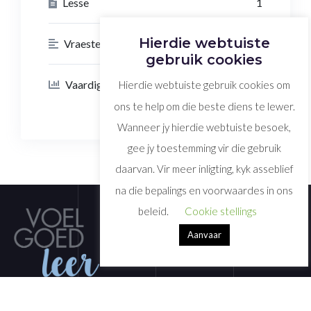
Lesse
1
Hierdie webtuiste
Vraestelle
0
gebruik cookies
Vaardigheid Vlak
Advanced Vlak
Hierdie webtuiste gebruik cookies om
ons te help om die beste diens te lewer.
Wanneer jy hierdie webtuiste besoek,
gee jy toestemming vir die gebruik
daarvan. Vir meer inligting, kyk asseblief
na die bepalings en voorwaardes in ons
beleid.
Cookie stellings
Aanvaar
Welkom by Voelgoed-Leer. Kyk gerus na ons verskeidenheid van