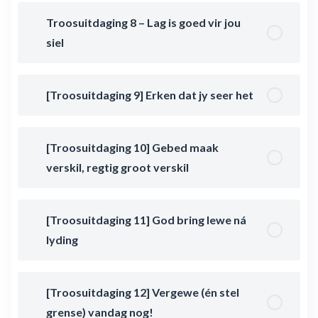
Troosuitdaging 8 – Lag is goed vir jou
siel
[Troosuitdaging 9] Erken dat jy seer het
[Troosuitdaging 10] Gebed maak
verskil, regtig groot verskil
[Troosuitdaging 11] God bring lewe ná
lyding
[Troosuitdaging 12] Vergewe (én stel
grense) vandag nog!