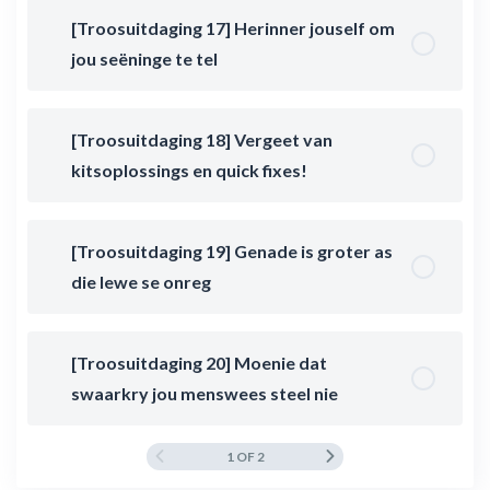
[Troosuitdaging 17] Herinner jouself om
jou seëninge te tel
[Troosuitdaging 18] Vergeet van
kitsoplossings en quick fixes!
[Troosuitdaging 19] Genade is groter as
die lewe se onreg
[Troosuitdaging 20] Moenie dat
swaarkry jou menswees steel nie
1 OF 2