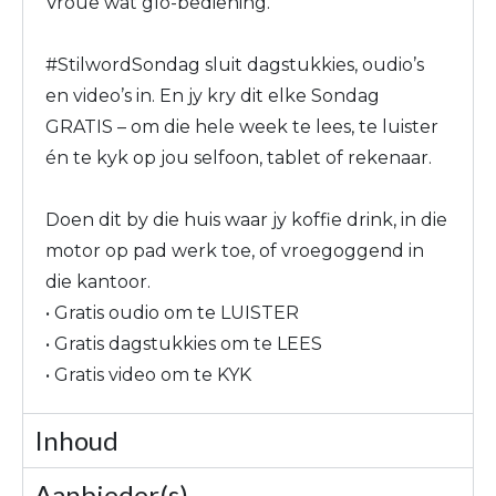
Vroue wat glo-bediening.
#StilwordSondag sluit dagstukkies, oudio’s
en video’s in. En jy kry dit elke Sondag
GRATIS – om die hele week te lees, te luister
én te kyk op jou selfoon, tablet of rekenaar.
Doen dit by die huis waar jy koffie drink, in die
motor op pad werk toe, of vroegoggend in
die kantoor.
• Gratis oudio om te LUISTER
• Gratis dagstukkies om te LEES
• Gratis video om te KYK
Inhoud
Aanbieder(s)