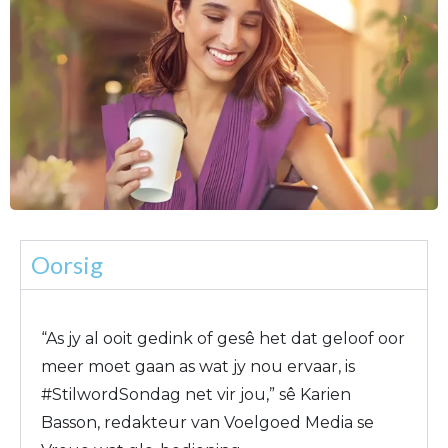
Oorsig
“As jy al ooit gedink of gesê het dat geloof oor
meer moet gaan as wat jy nou ervaar, is
#StilwordSondag net vir jou,” sê Karien
Basson, redakteur van Voelgoed Media se